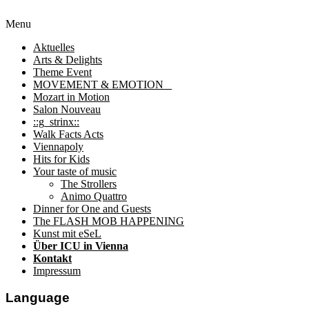
Menu
Aktuelles
Arts & Delights
Theme Event
MOVEMENT & EMOTION
Mozart in Motion
Salon Nouveau
::g_strinx::
Walk Facts Acts
Viennapoly
Hits for Kids
Your taste of music
The Strollers
Animo Quattro
Dinner for One and Guests
The FLASH MOB HAPPENING
Kunst mit eSeL
Über ICU in Vienna
Kontakt
Impressum
Language